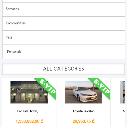
Services
Communities
Pets
Personals
ALL CATEGORIES
For sale, hotel, ...
Toyota, Avalon
4-
1,533,632.00 ₾
29,953.75 ₾