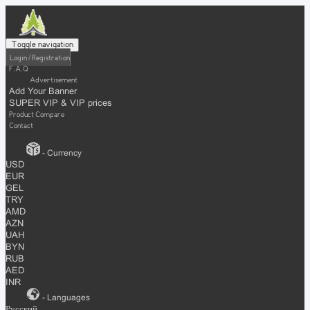
Toggle navigation
Login / Registration
F.A.Q
Advertisement
Add Your Banner
SUPER VIP & VIP prices
Product Compare
Contact
- Currency
USD
EUR
GEL
TRY
AMD
AZN
UAH
BYN
RUB
AED
INR
- Languages