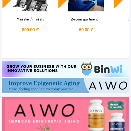
Mini ates / mini ats
2-room apartment ...
Re
800.00 ₾
50.00 ₾