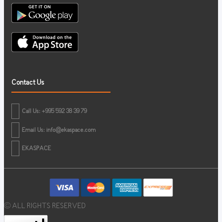
Contact Us
Call Us: +995 592 38 39 79
Email Us:
info@ekaspace.com
EKASPACE
© ALL RIGHTS RESERVED