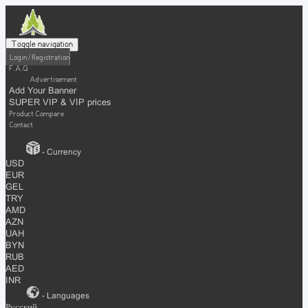
Toggle navigation
Login / Registration
F.A.Q
Advertisement
Add Your Banner
SUPER VIP & VIP prices
Product Compare
Contact
- Currency
USD
EUR
GEL
TRY
AMD
AZN
UAH
BYN
RUB
AED
INR
- Languages