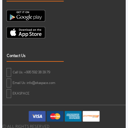
Contact Us
Call Us: +995 592 38 39 79
Email Us:
info@ekaspace.com
EKASPACE
© ALL RIGHTS RESERVED