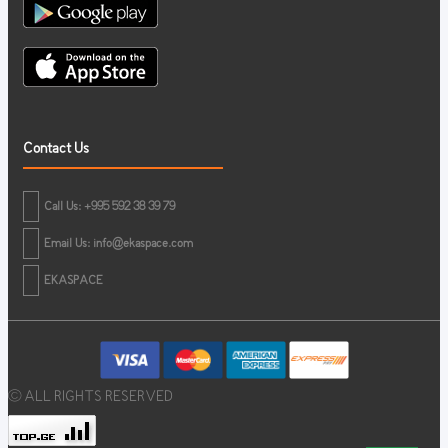
Contact Us
Call Us: +995 592 38 39 79
Email Us:
info@ekaspace.com
EKASPACE
© ALL RIGHTS RESERVED