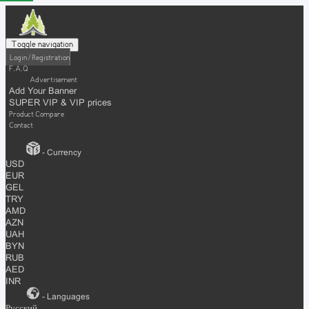
Toggle navigation
Login / Registration
F.A.Q
Advertisement
Add Your Banner
SUPER VIP & VIP prices
Product Compare
Contact
- Currency
USD
EUR
GEL
TRY
AMD
AZN
UAH
BYN
RUB
AED
INR
- Languages