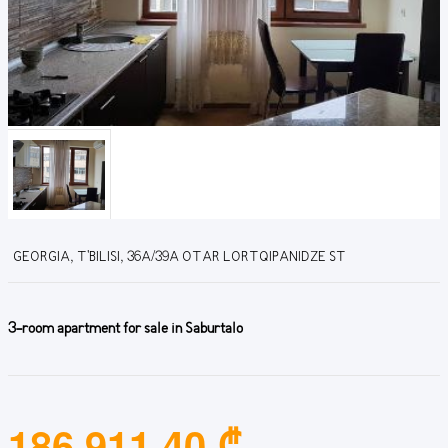
GEORGIA, T'BILISI, 36A/39A OTAR LORTQIPANIDZE ST
3-room apartment for sale in Saburtalo
186,911.40 ₾