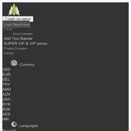
Toggle navigation
Login / Registration
F.A.Q
Advertisement
Add Your Banner
SUPER VIP & VIP prices
Product Compare
Contact
- Currency
USD
EUR
GEL
TRY
AMD
AZN
UAH
BYN
RUB
AED
INR
- Languages