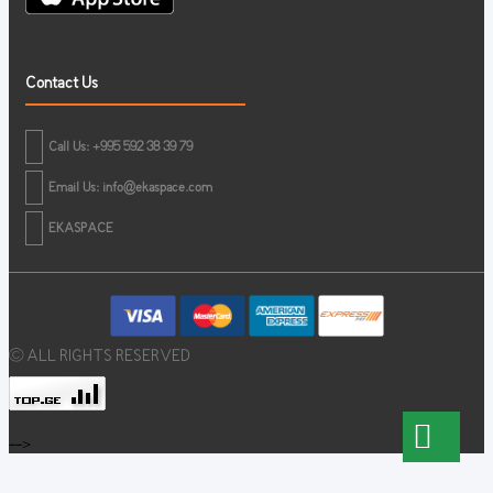
Contact Us
Call Us: +995 592 38 39 79
Email Us:
info@ekaspace.com
EKASPACE
© ALL RIGHTS RESERVED
-->