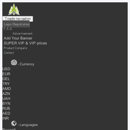
Toggle navigation
Login / Registration
F.A.Q
Advertisement
Add Your Banner
SUPER VIP & VIP prices
Product Compare
Contact
- Currency
USD
EUR
GEL
TRY
AMD
AZN
UAH
BYN
RUB
AED
INR
- Languages