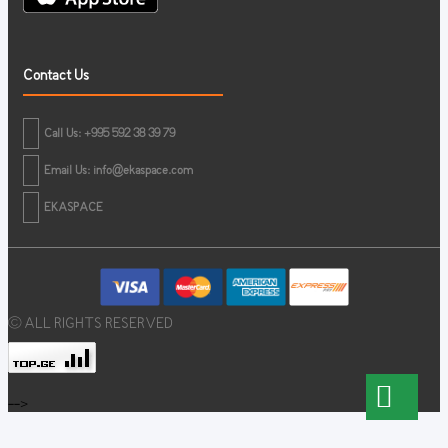
Contact Us
Call Us: +995 592 38 39 79
Email Us:
info@ekaspace.com
EKASPACE
© ALL RIGHTS RESERVED
-->