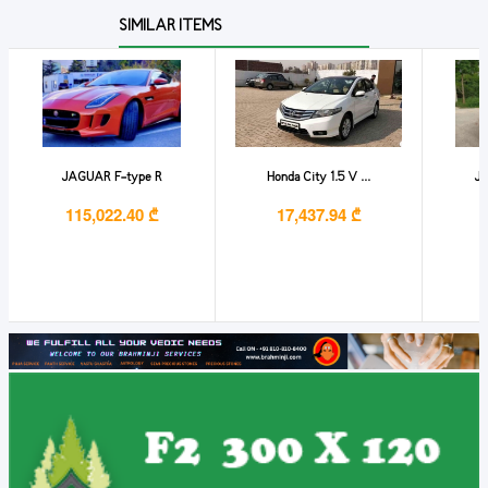
SIMILAR ITEMS
JAGUAR F-type R
Honda City 1.5 V ...
Ja
115,022.40 ₾
17,437.94 ₾