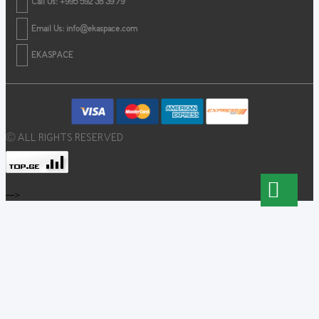
Call Us: +995 592 38 39 79
Email Us:
info@ekaspace.com
EKASPACE
© ALL RIGHTS RESERVED
-->