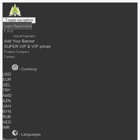
Toggle navigation
Login / Registration
F.A.Q
Advertisement
Add Your Banner
SUPER VIP & VIP prices
Product Compare
Contact
- Currency
USD
EUR
GEL
TRY
AMD
AZN
UAH
BYN
RUB
AED
INR
- Languages