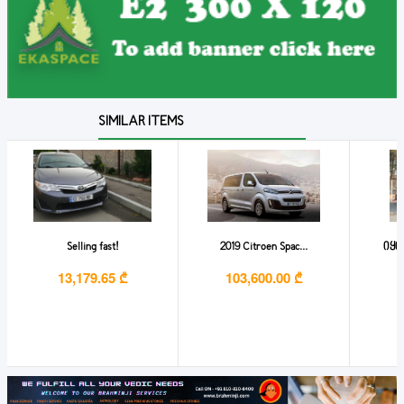
SIMILAR ITEMS
Selling fast!
2019 Citroen Spac...
იყიდ
13,179.65 ₾
103,600.00 ₾