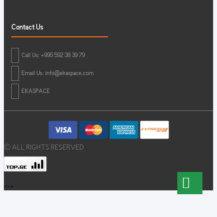
Contact Us
Call Us: +995 592 38 39 79
Email Us:
info@ekaspace.com
EKASPACE
© ALL RIGHTS RESERVED
-->