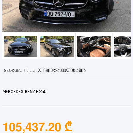
GEORGIA, T'BILISI, Ო. ᲩᲔᲩᲔᲚᲐᲨᲕᲘᲚᲘᲡ ᲥᲣᲩᲐ
MERCEDES-BENZ E 250
105,437.20 ₾