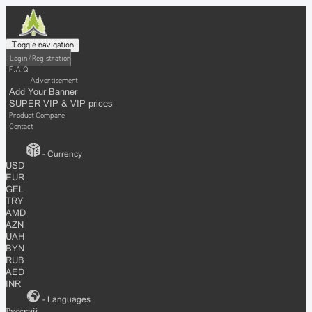
Toggle navigation
Login / Registration
F.A.Q
Advertisement
Add Your Banner
SUPER VIP & VIP prices
Product Compare
Contact
- Currency
USD
EUR
GEL
TRY
AMD
AZN
UAH
BYN
RUB
AED
INR
- Languages