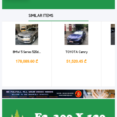
SIMILAR ITEMS
BMW 5 Series 520d...
TOYOTA Camry
T
178,089.60 ₾
51,520.45 ₾