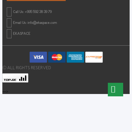
Call Us: +995 592 38 39 79
Email Us:
info@ekaspace.com
EKASPACE
© ALL RIGHTS RESERVED
-->