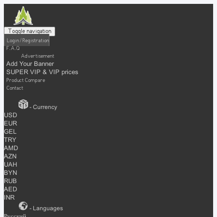
Toggle navigation
Login / Registration
F.A.Q
Advertisement
Add Your Banner
SUPER VIP & VIP prices
Product Compare
Contact
- Currency
USD
EUR
GEL
TRY
AMD
AZN
UAH
BYN
RUB
AED
INR
- Languages