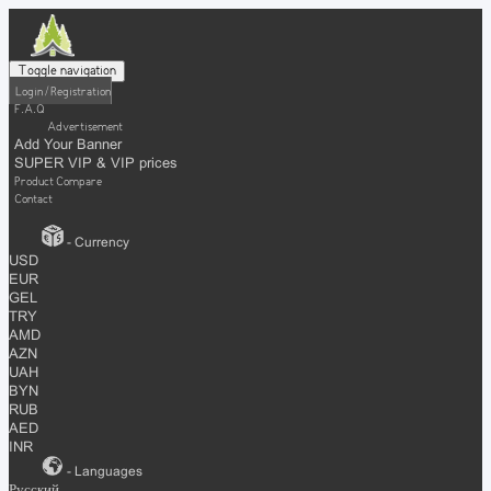
Toggle navigation
Login / Registration
F.A.Q
Advertisement
Add Your Banner
SUPER VIP & VIP prices
Product Compare
Contact
- Currency
USD
EUR
GEL
TRY
AMD
AZN
UAH
BYN
RUB
AED
INR
- Languages