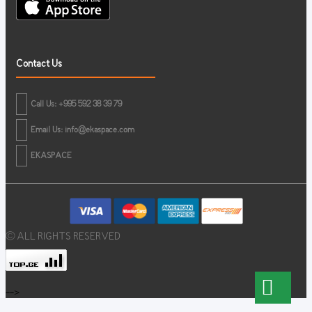
Contact Us
Call Us: +995 592 38 39 79
Email Us:
info@ekaspace.com
EKASPACE
© ALL RIGHTS RESERVED
-->