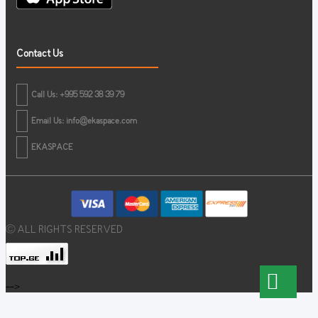
Contact Us
Call Us: +995 592 38 39 79
Email Us:
info@ekaspace.com
EKASPACE
© ALL RIGHTS RESERVED
-->