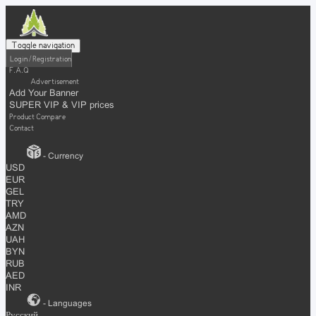
Toggle navigation
Login / Registration
F.A.Q
Advertisement
Add Your Banner
SUPER VIP & VIP prices
Product Compare
Contact
- Currency
USD
EUR
GEL
TRY
AMD
AZN
UAH
BYN
RUB
AED
INR
- Languages