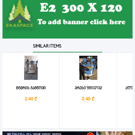
SIMILAR ITEMS
მტვრის გამწოვი
პრესი 555137132
ალუმ
2.40 ₾
2.40 ₾