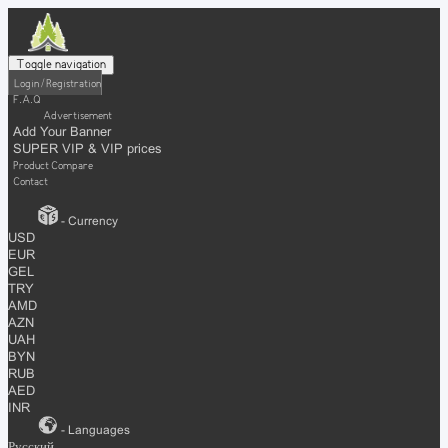
Toggle navigation
Login / Registration
F.A.Q
Advertisement
Add Your Banner
SUPER VIP & VIP prices
Product Compare
Contact
- Currency
USD
EUR
GEL
TRY
AMD
AZN
UAH
BYN
RUB
AED
INR
- Languages