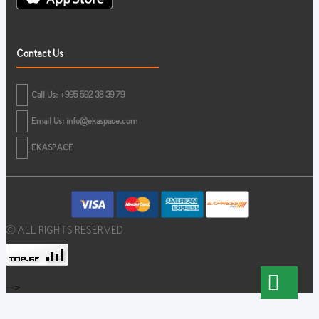
Contact Us
Call Us: +995 592 38 39 79
Email Us:
info@ekaspace.com
EKASPACE
© ALL RIGHTS RESERVED
-->