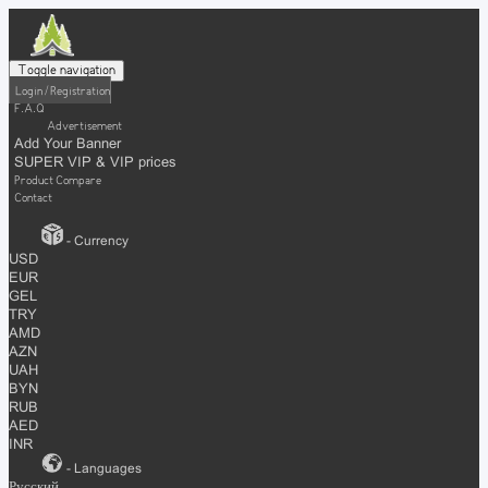
Toggle navigation
Login / Registration
F.A.Q
Advertisement
Add Your Banner
SUPER VIP & VIP prices
Product Compare
Contact
- Currency
USD
EUR
GEL
TRY
AMD
AZN
UAH
BYN
RUB
AED
INR
- Languages