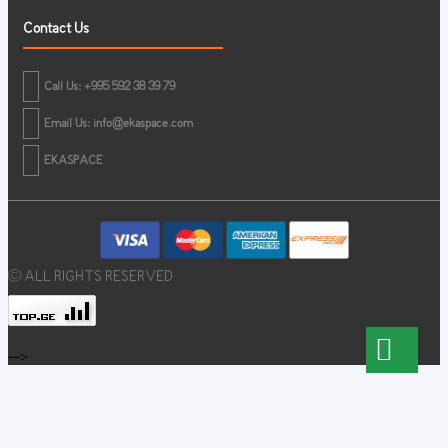
Contact Us
Call Us: +995 592 38 39 79
Email Us:
info@ekaspace.com
EKASPACE
© ALL RIGHTS RESERVED
-->