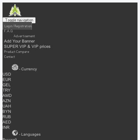
Toggle navigation
Login / Registration
F.A.Q
Advertisement
Add Your Banner
SUPER VIP & VIP prices
Product Compare
Contact
- Currency
USD
EUR
GEL
TRY
AMD
AZN
UAH
BYN
RUB
AED
INR
- Languages