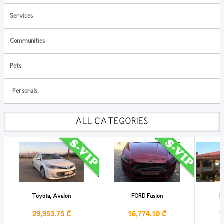
Services
Communities
Pets
Personals
ALL CATEGORIES
Toyota, Avalon
FORD Fusion
Ho
29,953.75 ₾
16,774.10 ₾
1