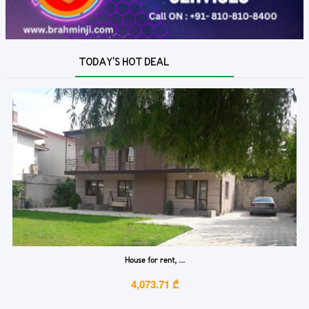
TODAY'S HOT DEAL
House for rent, ...
4,073.71 ₾