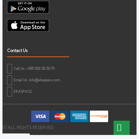
Contact Us
Call Us: +995 592 38 39 79
Email Us:
info@ekaspace.com
EKASPACE
© ALL RIGHTS RESERVED