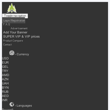
Toggle navigation
Login / Registration
F.A.Q
Advertisement
Add Your Banner
SUPER VIP & VIP prices
Product Compare
Contact
- Currency
USD
EUR
GEL
TRY
AMD
AZN
UAH
BYN
RUB
AED
INR
- Languages