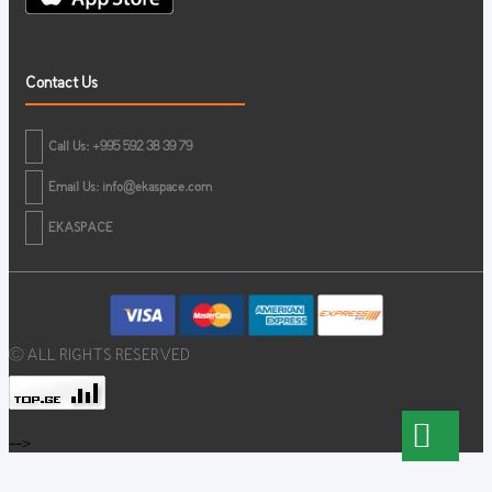
Contact Us
Call Us: +995 592 38 39 79
Email Us:
info@ekaspace.com
EKASPACE
© ALL RIGHTS RESERVED
-->