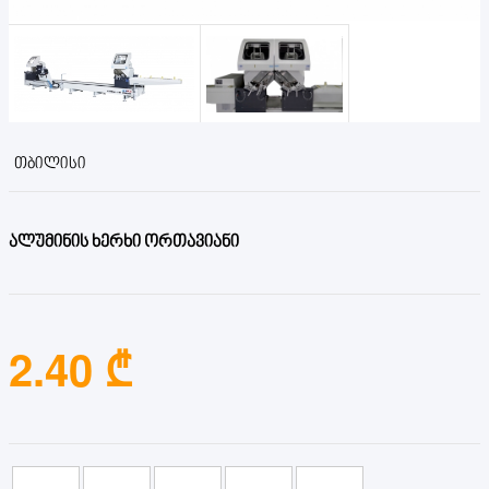
ᲗᲑᲘᲚᲘᲡᲘ
ალუმინის ხერხი ორთავიანი
2.40 ₾