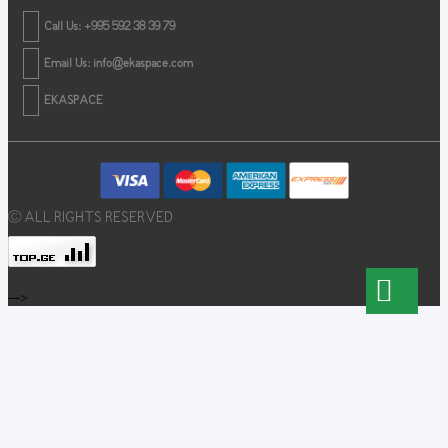
Call Us: +995 592 38 39 79
Email Us:
info@ekaspace.com
EKASPACE
© ALL RIGHTS RESERVED
-->