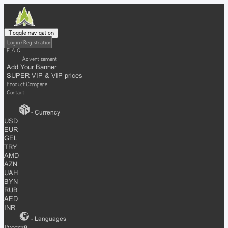
Toggle navigation
Login / Registration
F.A.Q
Advertisement
Add Your Banner
SUPER VIP & VIP prices
Product Compare
Contact
- Currency
USD
EUR
GEL
TRY
AMD
AZN
UAH
BYN
RUB
AED
INR
- Languages