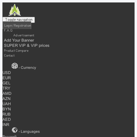
Toggle navigation
Login / Registration
F.A.Q
Advertisement
Add Your Banner
SUPER VIP & VIP prices
Product Compare
Contact
- Currency
USD
EUR
GEL
TRY
AMD
AZN
UAH
BYN
RUB
AED
INR
- Languages