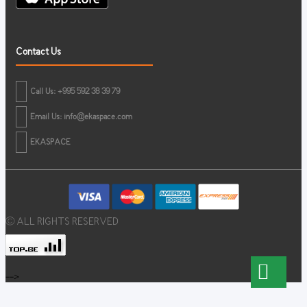
Contact Us
Call Us: +995 592 38 39 79
Email Us:
info@ekaspace.com
EKASPACE
© ALL RIGHTS RESERVED
-->