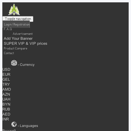
Toggle navigation
Login / Registration
F.A.Q
Advertisement
Add Your Banner
SUPER VIP & VIP prices
Product Compare
Contact
- Currency
USD
EUR
GEL
TRY
AMD
AZN
UAH
BYN
RUB
AED
INR
- Languages