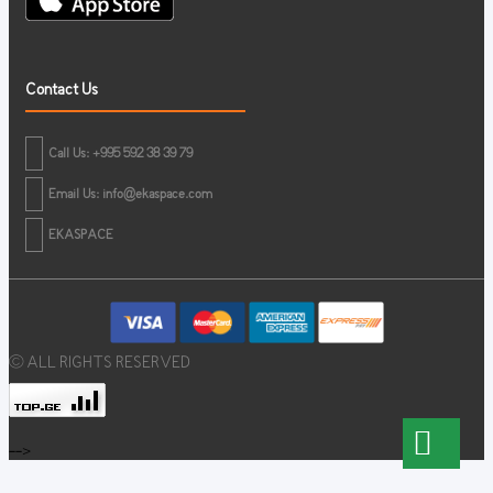
Contact Us
Call Us: +995 592 38 39 79
Email Us:
info@ekaspace.com
EKASPACE
© ALL RIGHTS RESERVED
-->