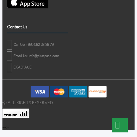
Contact Us
Call Us: +995 592 38 39 79
Email Us:
info@ekaspace.com
EKASPACE
© ALL RIGHTS RESERVED
-->