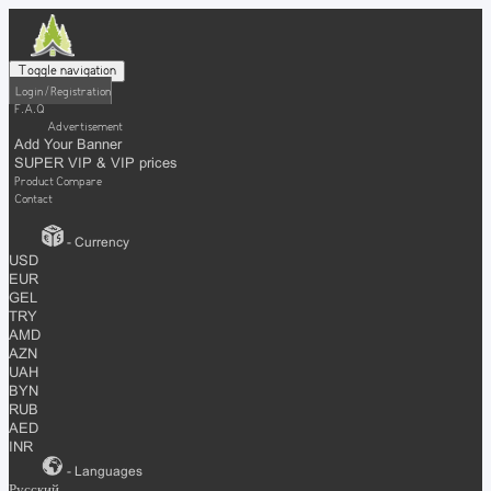
Toggle navigation
Login / Registration
F.A.Q
Advertisement
Add Your Banner
SUPER VIP & VIP prices
Product Compare
Contact
- Currency
USD
EUR
GEL
TRY
AMD
AZN
UAH
BYN
RUB
AED
INR
- Languages