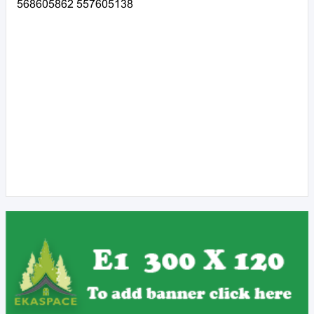
568605862 557605138