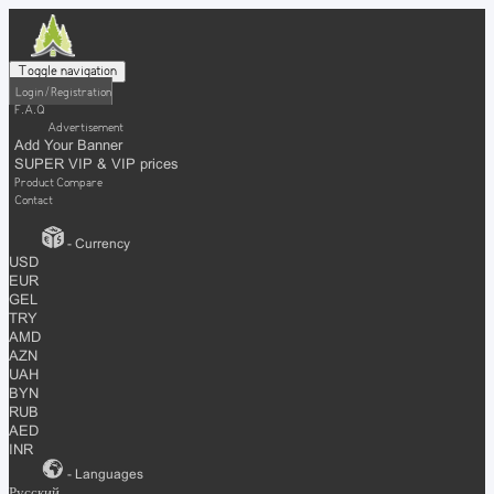
Toggle navigation
Login / Registration
F.A.Q
Advertisement
Add Your Banner
SUPER VIP & VIP prices
Product Compare
Contact
- Currency
USD
EUR
GEL
TRY
AMD
AZN
UAH
BYN
RUB
AED
INR
- Languages