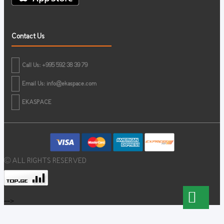
Contact Us
Call Us: +995 592 38 39 79
Email Us:
info@ekaspace.com
EKASPACE
© ALL RIGHTS RESERVED
-->