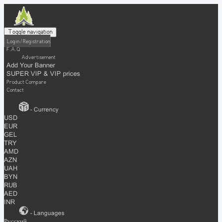
Toggle navigation
Login / Registration
F.A.Q
Advertisement
Add Your Banner
SUPER VIP & VIP prices
Product Compare
Contact
- Currency
USD
EUR
GEL
TRY
AMD
AZN
UAH
BYN
RUB
AED
INR
- Languages