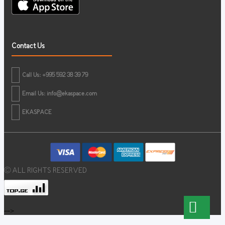
Contact Us
Call Us: +995 592 38 39 79
Email Us:
info@ekaspace.com
EKASPACE
© ALL RIGHTS RESERVED
-->