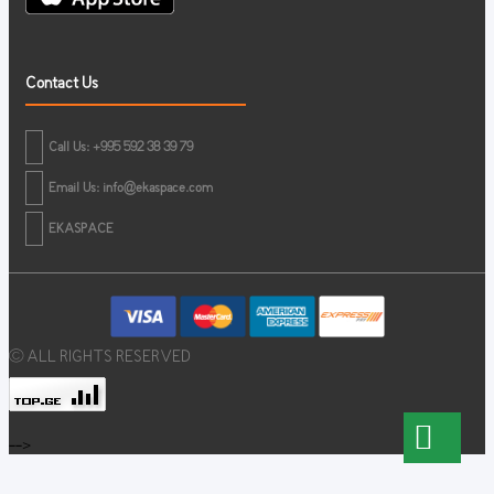
Contact Us
Call Us: +995 592 38 39 79
Email Us:
info@ekaspace.com
EKASPACE
© ALL RIGHTS RESERVED
-->