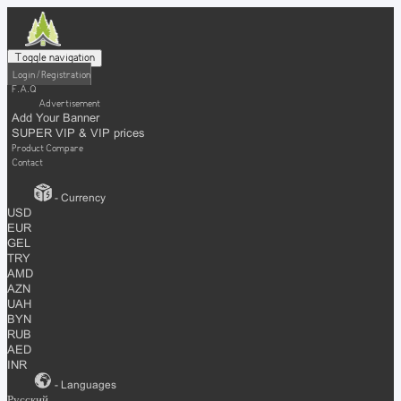
Toggle navigation
Login / Registration
F.A.Q
Advertisement
Add Your Banner
SUPER VIP & VIP prices
Product Compare
Contact
- Currency
USD
EUR
GEL
TRY
AMD
AZN
UAH
BYN
RUB
AED
INR
- Languages