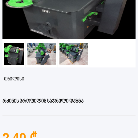
ᲗᲑᲘᲚᲘᲡᲘ
რკინის პროფილის საჯრელი დაზგა
2.40 ₾