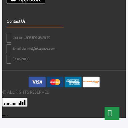
Contact Us
Call Us: +995 592 38 39 79
Email Us:
info@ekaspace.com
EKASPACE
© ALL RIGHTS RESERVED
-->