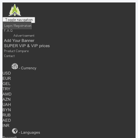
Toggle navigation
Login / Registration
F.A.Q
Advertisement
Add Your Banner
SUPER VIP & VIP prices
Product Compare
Contact
- Currency
USD
EUR
GEL
TRY
AMD
AZN
UAH
BYN
RUB
AED
INR
- Languages