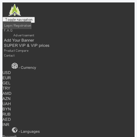
Toggle navigation
Login / Registration
F.A.Q
Advertisement
Add Your Banner
SUPER VIP & VIP prices
Product Compare
Contact
- Currency
USD
EUR
GEL
TRY
AMD
AZN
UAH
BYN
RUB
AED
INR
- Languages