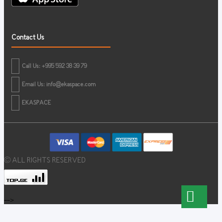
Contact Us
Call Us: +995 592 38 39 79
Email Us:
info@ekaspace.com
EKASPACE
© ALL RIGHTS RESERVED
-->