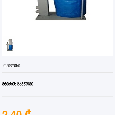
ᲗᲑᲘᲚᲘᲡᲘ
მტვრის გამწოვი
2.40 ₾