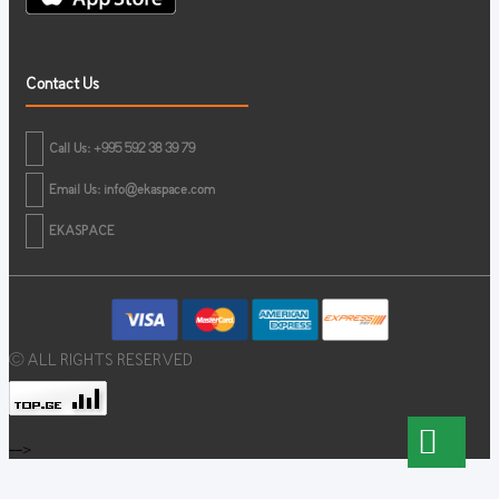
Contact Us
Call Us: +995 592 38 39 79
Email Us:
info@ekaspace.com
EKASPACE
© ALL RIGHTS RESERVED
-->