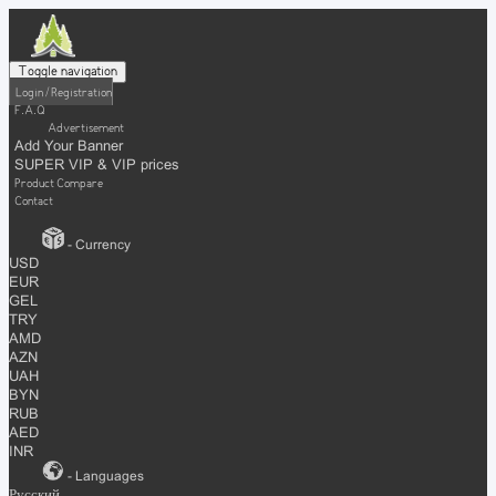
Toggle navigation
Login / Registration
F.A.Q
Advertisement
Add Your Banner
SUPER VIP & VIP prices
Product Compare
Contact
- Currency
USD
EUR
GEL
TRY
AMD
AZN
UAH
BYN
RUB
AED
INR
- Languages