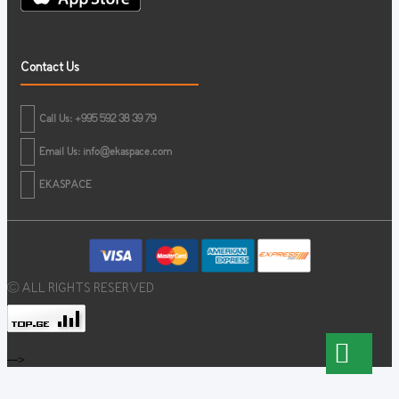
Contact Us
Call Us: +995 592 38 39 79
Email Us:
info@ekaspace.com
EKASPACE
© ALL RIGHTS RESERVED
-->