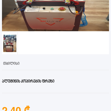
ᲗᲑᲘᲚᲘᲡᲘ
ალუმინის კოპირების ფრეზი
2.40 ₾