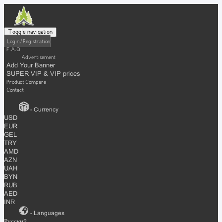
Toggle navigation
Login / Registration
F.A.Q
Advertisement
Add Your Banner
SUPER VIP & VIP prices
Product Compare
Contact
- Currency
USD
EUR
GEL
TRY
AMD
AZN
UAH
BYN
RUB
AED
INR
- Languages