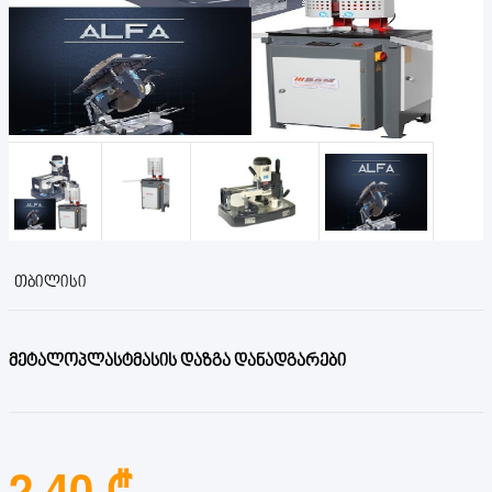
ᲗᲑᲘᲚᲘᲡᲘ
მეტალოპლასტმასის დაზგა დანადგარები
2.40 ₾