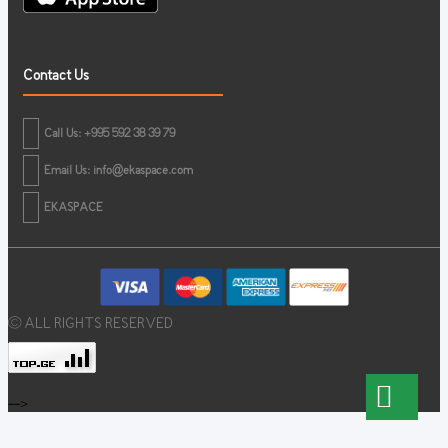
Contact Us
Call Us: +995 592 38 39 79
Email Us:
info@ekaspace.com
EKASPACE
© ALL RIGHTS RESERVED
-->