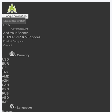
Toggle navigation
Login / Registration
F.A.Q
Advertisement
Add Your Banner
SUPER VIP & VIP prices
Product Compare
Contact
- Currency
USD
EUR
GEL
TRY
AMD
AZN
UAH
BYN
RUB
AED
INR
- Languages