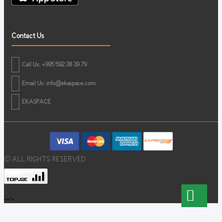
Contact Us
Call Us: +995 592 38 39 79
Email Us:
info@ekaspace.com
EKASPACE
© ALL RIGHTS RESERVED
-->