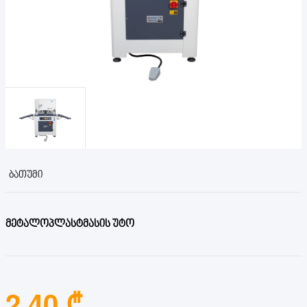
ᲑᲐᲗᲣᲛᲘ
მეტალოპლასტმასის უტო
2.40 ₾