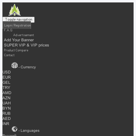
Toggle navigation
Login / Registration
F.A.Q
Advertisement
Add Your Banner
SUPER VIP & VIP prices
Product Compare
Contact
- Currency
USD
EUR
GEL
TRY
AMD
AZN
UAH
BYN
RUB
AED
INR
- Languages