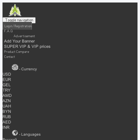
Toggle navigation
Login / Registration
F.A.Q
Advertisement
Add Your Banner
SUPER VIP & VIP prices
Product Compare
Contact
- Currency
USD
EUR
GEL
TRY
AMD
AZN
UAH
BYN
RUB
AED
INR
- Languages