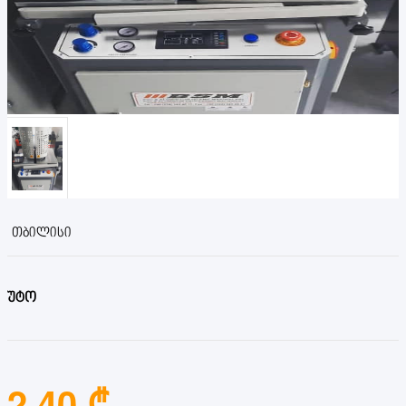
ᲗᲑᲘᲚᲘᲡᲘ
უტო
2.40 ₾