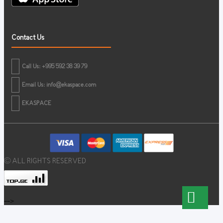
Contact Us
Call Us: +995 592 38 39 79
Email Us:
info@ekaspace.com
EKASPACE
© ALL RIGHTS RESERVED
-->