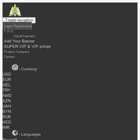
Toggle navigation
Login / Registration
F.A.Q
Advertisement
Add Your Banner
SUPER VIP & VIP prices
Product Compare
Contact
- Currency
USD
EUR
GEL
TRY
AMD
AZN
UAH
BYN
RUB
AED
INR
- Languages