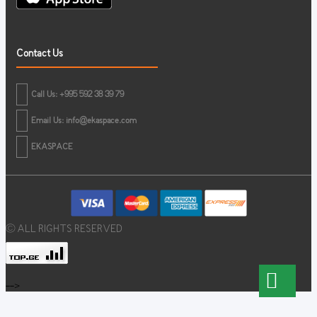
Contact Us
Call Us: +995 592 38 39 79
Email Us:
info@ekaspace.com
EKASPACE
© ALL RIGHTS RESERVED
-->