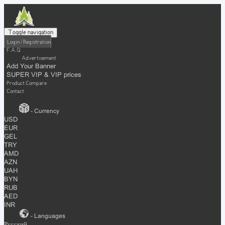
Toggle navigation
Login / Registration
F.A.Q
Advertisement
Add Your Banner
SUPER VIP & VIP prices
Product Compare
Contact
- Currency
USD
EUR
GEL
TRY
AMD
AZN
UAH
BYN
RUB
AED
INR
- Languages