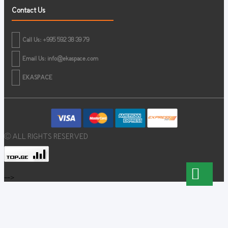
Contact Us
Call Us: +995 592 38 39 79
Email Us:
info@ekaspace.com
EKASPACE
© ALL RIGHTS RESERVED
-->