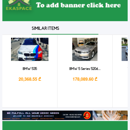
SIMILAR ITEMS
BMW 535
BMW 5 Series 520d...
T
20,368.55 ₾
178,089.60 ₾