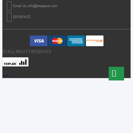
Email Us:
info@ekaspace.com
EKASPACE
© ALL RIGHTS RESERVED
-->