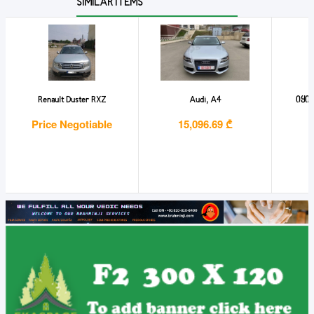
SIMILAR ITEMS
Renault Duster RXZ
Audi, A4
იყიდ
Price Negotiable
15,096.69 ₾