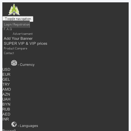
Toggle navigation
Login / Registration
F.A.Q
Advertisement
Add Your Banner
SUPER VIP & VIP prices
Product Compare
Contact
- Currency
USD
EUR
GEL
TRY
AMD
AZN
UAH
BYN
RUB
AED
INR
- Languages