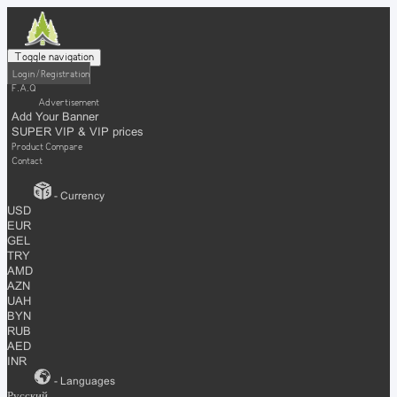
Toggle navigation
Login / Registration
F.A.Q
Advertisement
Add Your Banner
SUPER VIP & VIP prices
Product Compare
Contact
- Currency
USD
EUR
GEL
TRY
AMD
AZN
UAH
BYN
RUB
AED
INR
- Languages