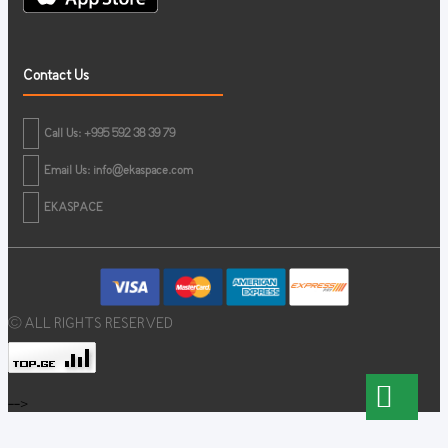
Contact Us
Call Us: +995 592 38 39 79
Email Us:
info@ekaspace.com
EKASPACE
© ALL RIGHTS RESERVED
-->