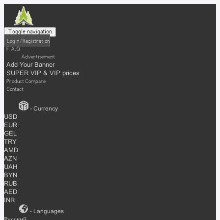
Toggle navigation
Login / Registration
F.A.Q
Advertisement
Add Your Banner
SUPER VIP & VIP prices
Product Compare
Contact
- Currency
USD
EUR
GEL
TRY
AMD
AZN
UAH
BYN
RUB
AED
INR
- Languages