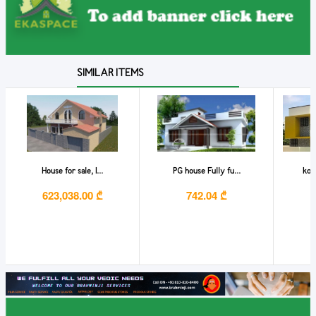
SIMILAR ITEMS
House for sale, I...
PG house Fully fu...
kol
623,038.00 ₾
742.04 ₾
2