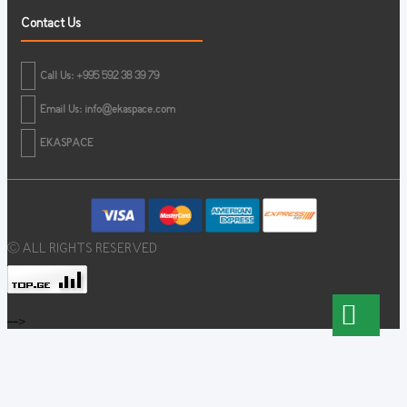
Contact Us
Call Us: +995 592 38 39 79
Email Us:
info@ekaspace.com
EKASPACE
© ALL RIGHTS RESERVED
-->