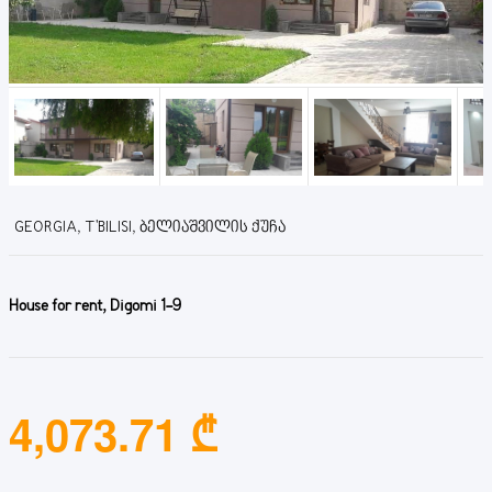
GEORGIA, T'BILISI, ᲑᲔᲚᲘᲐᲨᲕᲘᲚᲘᲡ ᲥᲣᲩᲐ
House for rent, Digomi 1-9
4,073.71 ₾