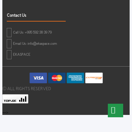
Contact Us
Call Us: +995 592 38 39 79
Email Us:
info@ekaspace.com
EKASPACE
© ALL RIGHTS RESERVED
-->