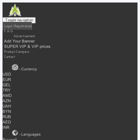
Toggle navigation
Login / Registration
F.A.Q
Advertisement
Add Your Banner
SUPER VIP & VIP prices
Product Compare
Contact
- Currency
USD
EUR
GEL
TRY
AMD
AZN
UAH
BYN
RUB
AED
INR
- Languages