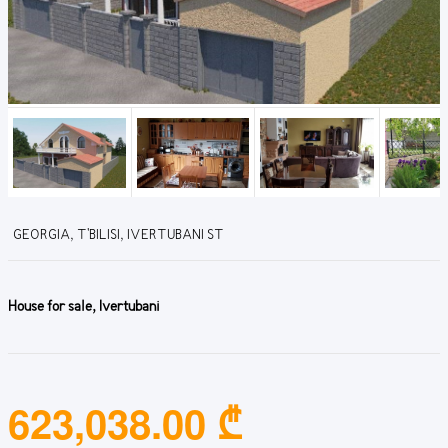
GEORGIA, T'BILISI, IVERTUBANI ST
House for sale, Ivertubani
623,038.00 ₾