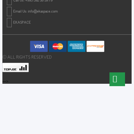
Call Us: +995 592 38 39 79
Email Us:
info@ekaspace.com
EKASPACE
© ALL RIGHTS RESERVED
-->