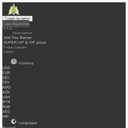
Toggle navigation
Login / Registration
F.A.Q
Advertisement
Add Your Banner
SUPER VIP & VIP prices
Product Compare
Contact
- Currency
USD
EUR
GEL
TRY
AMD
AZN
UAH
BYN
RUB
AED
INR
- Languages