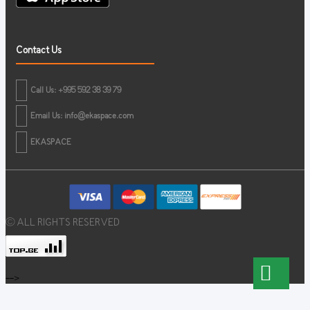
Contact Us
Call Us: +995 592 38 39 79
Email Us:
info@ekaspace.com
EKASPACE
© ALL RIGHTS RESERVED
-->