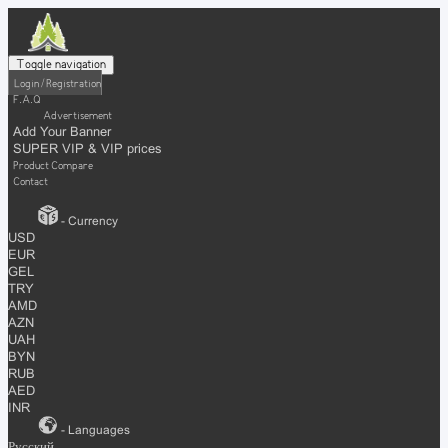
Toggle navigation
Login / Registration
F.A.Q
Advertisement
Add Your Banner
SUPER VIP & VIP prices
Product Compare
Contact
- Currency
USD
EUR
GEL
TRY
AMD
AZN
UAH
BYN
RUB
AED
INR
- Languages