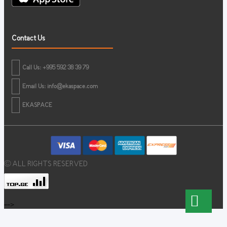
Contact Us
Call Us: +995 592 38 39 79
Email Us:
info@ekaspace.com
EKASPACE
© ALL RIGHTS RESERVED
-->