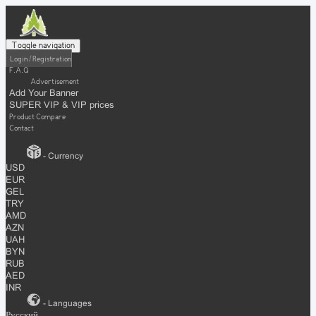
Toggle navigation
Login / Registration
F.A.Q
Advertisement
Add Your Banner
SUPER VIP & VIP prices
Product Compare
Contact
- Currency
USD
EUR
GEL
TRY
AMD
AZN
UAH
BYN
RUB
AED
INR
- Languages