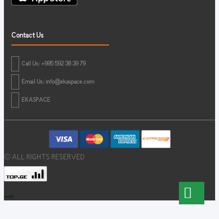
Contact Us
Call Us: +995 592 38 39 79
Email Us:
info@ekaspace.com
EKASPACE
© ALL RIGHTS RESERVED
-->