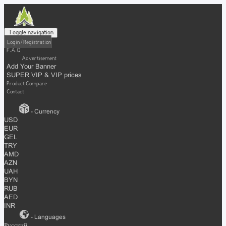
Toggle navigation
Login / Registration
F.A.Q
Advertisement
Add Your Banner
SUPER VIP & VIP prices
Product Compare
Contact
- Currency
USD
EUR
GEL
TRY
AMD
AZN
UAH
BYN
RUB
AED
INR
- Languages