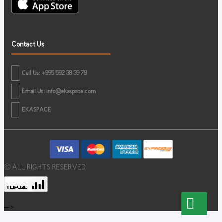
Contact Us
Call Us: +995 592 38 39 79
Email Us:
info@ekaspace.com
EKASPACE
© ALL RIGHTS RESERVED
-->