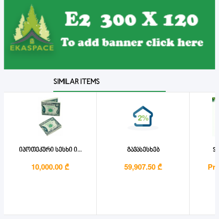
SIMILAR ITEMS
იპოთეკური სესხი ი...
გავასესხებ
Ss
10,000.00 ₾
59,907.50 ₾
Pri