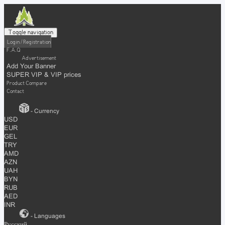
Toggle navigation
Login / Registration
F.A.Q
Advertisement
Add Your Banner
SUPER VIP & VIP prices
Product Compare
Contact
- Currency
USD
EUR
GEL
TRY
AMD
AZN
UAH
BYN
RUB
AED
INR
- Languages