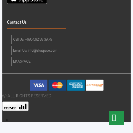
Contact Us
Call Us: +995 592 38 39 79
Email Us:
info@ekaspace.com
EKASPACE
© ALL RIGHTS RESERVED
-->