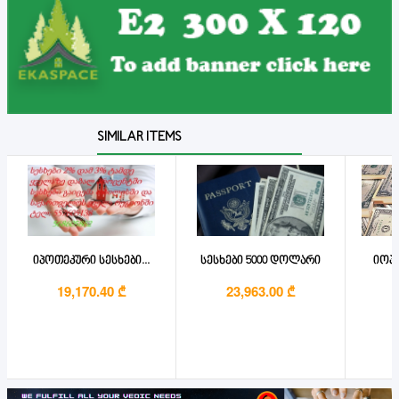
SIMILAR ITEMS
იპოთეკური სესხები...
სესხები 5000 დოლარი
იოპთ
19,170.40 ₾
23,963.00 ₾