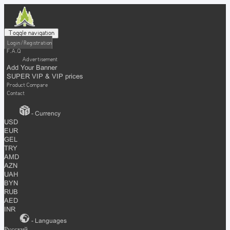
Toggle navigation
Login / Registration
F.A.Q
Advertisement
Add Your Banner
SUPER VIP & VIP prices
Product Compare
Contact
- Currency
USD
EUR
GEL
TRY
AMD
AZN
UAH
BYN
RUB
AED
INR
- Languages