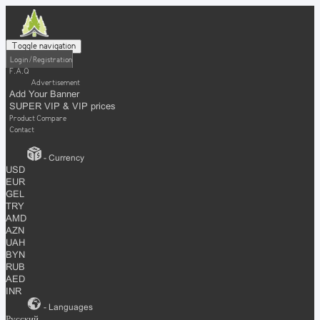
Toggle navigation
Login / Registration
F.A.Q
Advertisement
Add Your Banner
SUPER VIP & VIP prices
Product Compare
Contact
- Currency
USD
EUR
GEL
TRY
AMD
AZN
UAH
BYN
RUB
AED
INR
- Languages