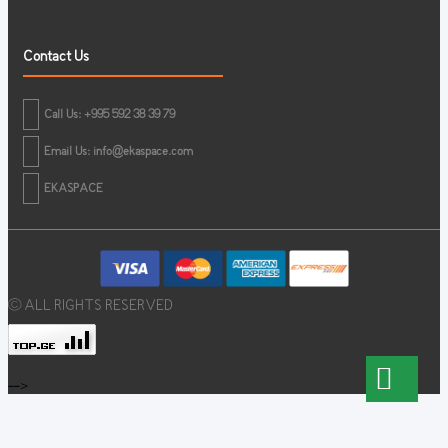
Contact Us
Call Us: +995 592 38 39 79
Email Us:
info@ekaspace.com
EKASPACE
© ALL RIGHTS RESERVED
-->