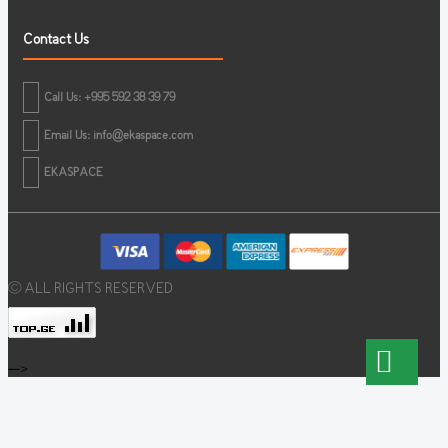
Contact Us
Call Us: +995 592 38 39 79
Email Us:
info@ekaspace.com
EKASPACE
© ALL RIGHTS RESERVED
-->