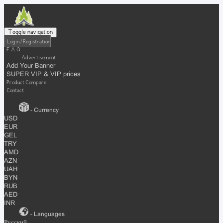
Toggle navigation
Login / Registration
F.A.Q
Advertisement
Add Your Banner
SUPER VIP & VIP prices
Product Compare
Contact
- Currency
USD
EUR
GEL
TRY
AMD
AZN
UAH
BYN
RUB
AED
INR
- Languages