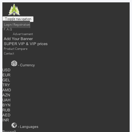
Toggle navigation
Login / Registration
F.A.Q
Advertisement
Add Your Banner
SUPER VIP & VIP prices
Product Compare
Contact
- Currency
USD
EUR
GEL
TRY
AMD
AZN
UAH
BYN
RUB
AED
INR
- Languages