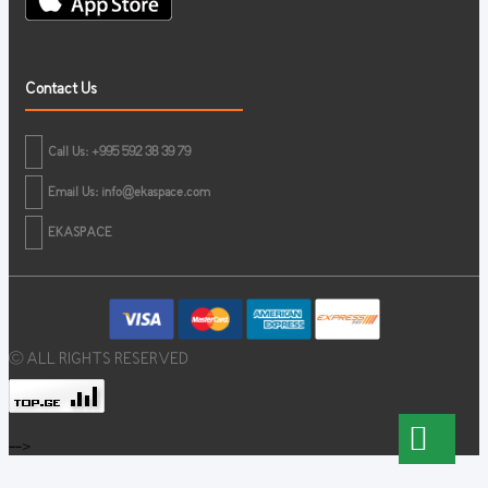
Contact Us
Call Us: +995 592 38 39 79
Email Us:
info@ekaspace.com
EKASPACE
© ALL RIGHTS RESERVED
-->