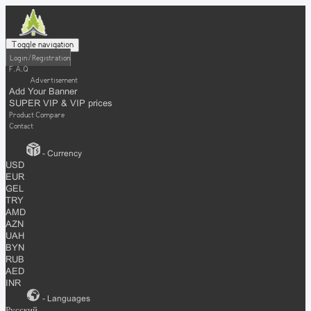
Toggle navigation
Login / Registration
F.A.Q
Advertisement
Add Your Banner
SUPER VIP & VIP prices
Product Compare
Contact
- Currency
USD
EUR
GEL
TRY
AMD
AZN
UAH
BYN
RUB
AED
INR
- Languages