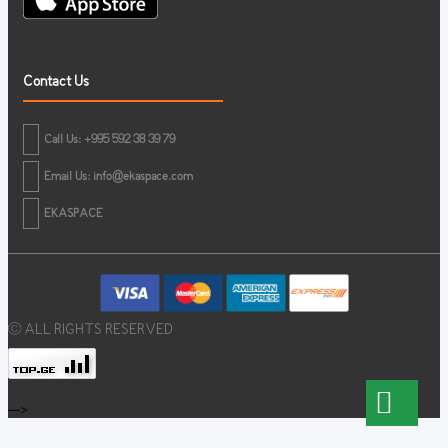
Contact Us
Call Us: +995 592 38 39 79
Email Us:
info@ekaspace.com
EKASPACE
© ALL RIGHTS RESERVED
-->