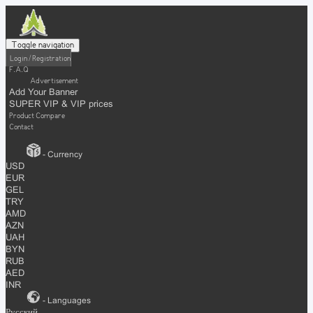
Toggle navigation
Login / Registration
F.A.Q
Advertisement
Add Your Banner
SUPER VIP & VIP prices
Product Compare
Contact
- Currency
USD
EUR
GEL
TRY
AMD
AZN
UAH
BYN
RUB
AED
INR
- Languages