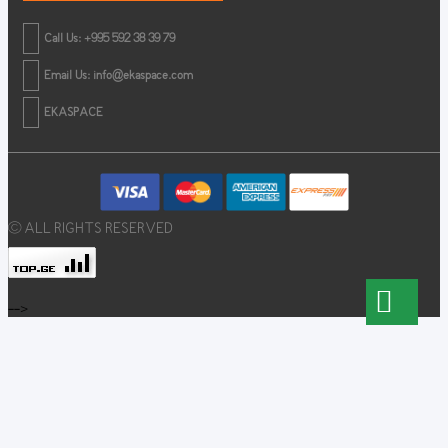
Call Us: +995 592 38 39 79
Email Us:
info@ekaspace.com
EKASPACE
© ALL RIGHTS RESERVED
-->