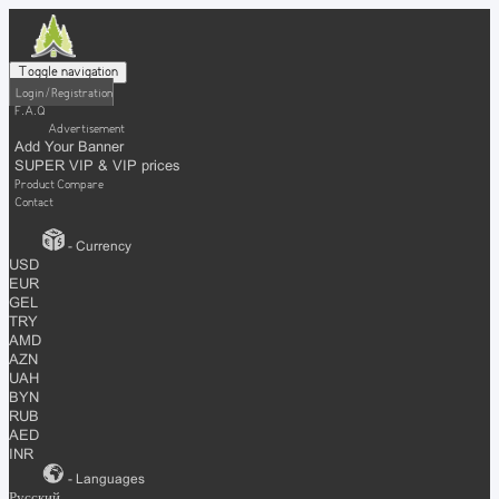
Toggle navigation
Login / Registration
F.A.Q
Advertisement
Add Your Banner
SUPER VIP & VIP prices
Product Compare
Contact
- Currency
USD
EUR
GEL
TRY
AMD
AZN
UAH
BYN
RUB
AED
INR
- Languages