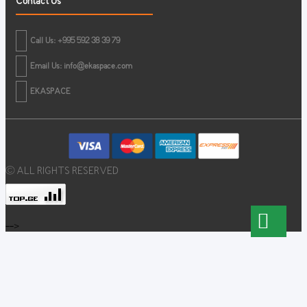
Contact Us
Call Us: +995 592 38 39 79
Email Us:
info@ekaspace.com
EKASPACE
© ALL RIGHTS RESERVED
-->