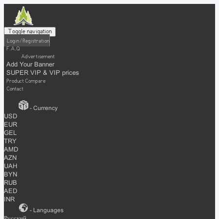
Toggle navigation
Login / Registration
F.A.Q
Advertisement
Add Your Banner
SUPER VIP & VIP prices
Product Compare
Contact
- Currency
USD
EUR
GEL
TRY
AMD
AZN
UAH
BYN
RUB
AED
INR
- Languages