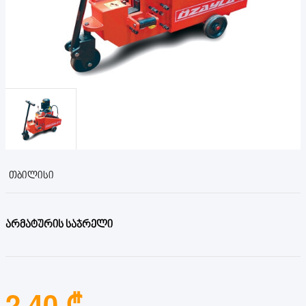
ᲗᲑᲘᲚᲘᲡᲘ
არმატურის საჯრელი
2.40 ₾