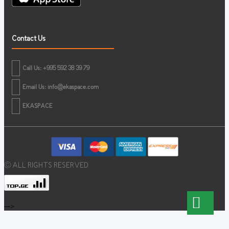
Contact Us
Call Us: +995 592 38 39 79
Email Us:
info@ekaspace.com
EKASPACE
© ALL RIGHTS RESERVED
-->