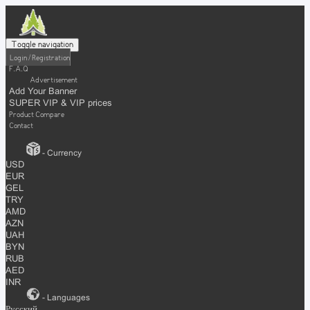
Toggle navigation
Login / Registration
F.A.Q
Advertisement
Add Your Banner
SUPER VIP & VIP prices
Product Compare
Contact
- Currency
USD
EUR
GEL
TRY
AMD
AZN
UAH
BYN
RUB
AED
INR
- Languages