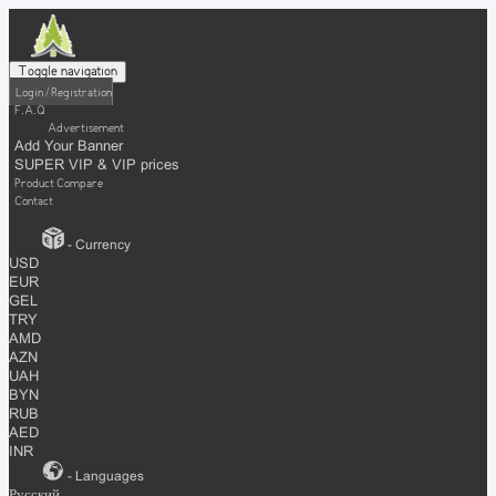
Toggle navigation
Login / Registration
F.A.Q
Advertisement
Add Your Banner
SUPER VIP & VIP prices
Product Compare
Contact
- Currency
USD
EUR
GEL
TRY
AMD
AZN
UAH
BYN
RUB
AED
INR
- Languages