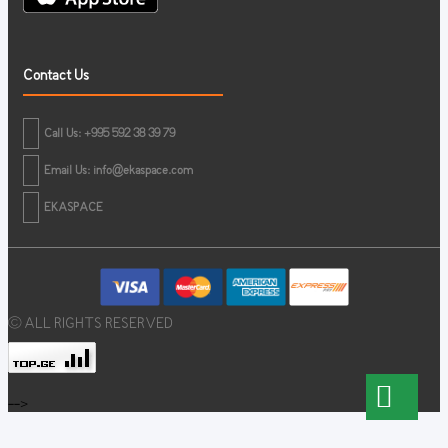
Contact Us
Call Us: +995 592 38 39 79
Email Us:
info@ekaspace.com
EKASPACE
© ALL RIGHTS RESERVED
-->